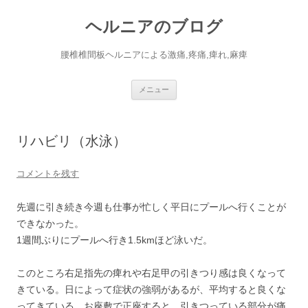
コ
ン
ヘルニアのブログ
テ
ン
ツ
へ
腰椎椎間板ヘルニアによる激痛,疼痛,痺れ,麻痺
ス
キ
ッ
プ
メニュー
リハビリ（水泳）
コメントを残す
先週に引き続き今週も仕事が忙しく平日にプールへ行くことが
できなかった。
1週間ぶりにプールへ行き1.5kmほど泳いだ。
このところ右足指先の痺れや右足甲の引きつり感は良くなって
きている。日によって症状の強弱があるが、平均すると良くな
ってきている。お座敷で正座すると、引きつっている部分が痛