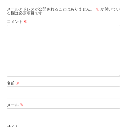
ゲ
メールアドレスが公開されることはありません。
※
が付いてい
る欄は必須項目です
ー
コメント
※
シ
ョ
ン
名前
※
メール
※
サイト