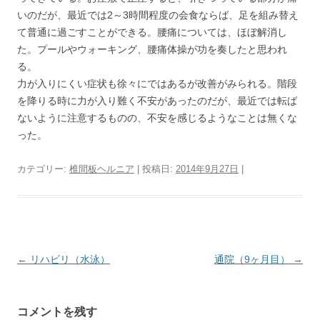
いのだが、最近では2～3時間程度の会食ならば、足を組み替え
て普通に過ごすことができる。腰痛については、ほぼ解消し
た。プールやウォーキング、腰痛体操が功を奏したと思われ
る。
力が入りにくい症状も徐々にではあるが改善がみられる。階段
を降りる時に力が入り難く不安があったのだが、最近では転ば
ないように注意するものの、不安を感じるようなことは無くな
った。
カテゴリー:
椎間板ヘルニア
| 投稿日:
2014年9月27日
|
投
←
リハビリ（水泳）
通院（9ヶ月目）
→
稿
ナ
コメントを残す
ビ