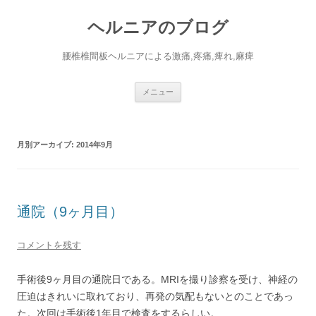
コ
ン
ヘルニアのブログ
テ
ン
ツ
へ
腰椎椎間板ヘルニアによる激痛,疼痛,痺れ,麻痺
ス
キ
ッ
プ
メニュー
月別アーカイブ:
2014年9月
通院（9ヶ月目）
コメントを残す
手術後9ヶ月目の通院日である。MRIを撮り診察を受け、神経の
圧迫はきれいに取れており、再発の気配もないとのことであっ
た。次回は手術後1年目で検査をするらしい。