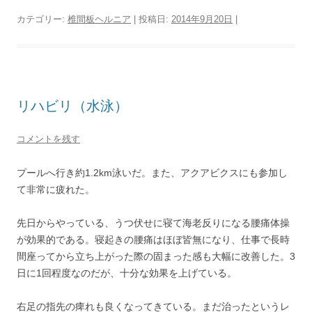
カテゴリー:
椎間板ヘルニア
| 投稿日:
2014年9月20日
|
リハビリ（水泳）
コメントを残す
プールへ行き約1.2km泳いだ。また、アクアビクスにも参加し
て非常に疲れた。
先日からやっている、うつ伏せに寝て海老反りになる腰痛体操
が効果的である。寝起きの腰痛はほぼ皆無になり、仕事で長時
間座ってから立ち上がった際の固まった感も大幅に改善した。3
日に1回程度なのだが、十分な効果を上げている。
右足の指先の痺れも良くなってきている。まだ治ったというレ