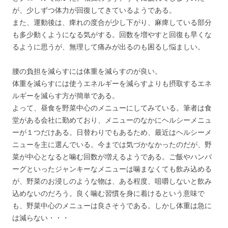
が、少しずつ体力が回復してきているようである。
また、運動後は、痺れの度合が少し下がり、麻痺している部分
も多少動くようになる気がする。回数を増やすと回復も早くな
るように思うが、無理して痛みが出るのも困るし悩ましい。
腰の負担を減らすには体重を減らすのが良い。
体重を減らすには使うエネルギーを減らすよりも摂取するエネ
ルギーを減らす方が簡単である。
よって、昼食を野菜中心のメニューにしてみている。筆者は食
堂がある会社に勤めており、メニューのなかにヘルシーメニュ
ーが１つだけある。日替わりでもあるため、最近はヘルシーメ
ニューを主に選んでいる。今までは気づかなかったのだが、野
菜が中心となると噛む回数が増えるようである。ご飯やハンバ
ーグといったジャンキーなメニューは噛まなくても飲み込める
が、野菜のお浸しのような物は、ある程度、咀嚼しないと飲み
込めないのだろう。良く噛む習慣を身に着けるという意味で
も、野菜中心のメニューは良さそうである。しかし体重は急に
は減らない・・・