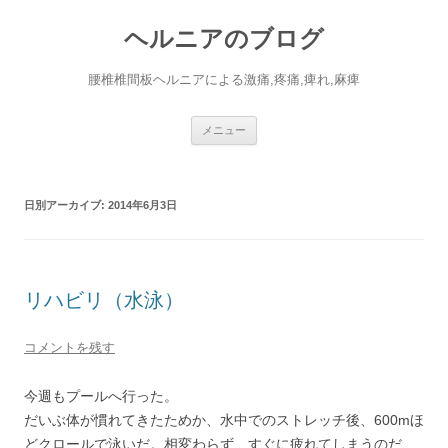
コ
ン
ヘルニアのブログ
テ
ン
ツ
へ
腰椎椎間板ヘルニアによる激痛,疼痛,痺れ,麻痺
ス
キ
ッ
プ
メニュー
日別アーカイブ:
2014年6月3日
リハビリ（水泳）
コメントを残す
今週もプールへ行った。
だいぶ体が慣れてきたためか、水中でのストレッチ後、600mほ
どクロールで泳いだ。相変わらず、すぐに疲れてしまうのだ